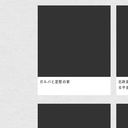
ガルバと塗壁の家
北欧
る平