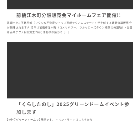
前橋江木町分譲販売会マイホームフェア開催!!
高崎テクノ不動産部（リクシル不動産ショップ高崎テクノエステート）が主催する建売分譲販売会
が開催されます🎵 場所は前橋市江木町（コメリパワー、ツルヤローズタウン店前の分譲地）⭐︎当日
は高崎テクノ設計施工2棟と他社様お預かり […]
「くらしたのし」2025グリーンドームイベント参
加します
9/6~7グリーンドームで2日間です。 イベントサイトはこちらから