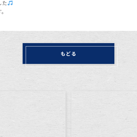
した
す。
もどる