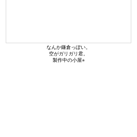
なんか鎌倉っぽい。
空がガリガリ君。
製作中の小屋⭐︎