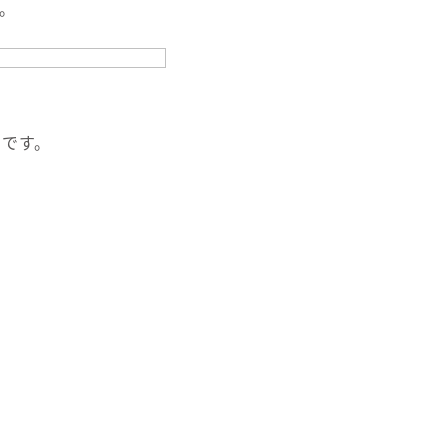
。
です。